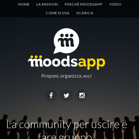
HOME
LA MISSION
PERCHÈ MOODSAPP
VIDEO
COME SI USA
SCARICA
Proponi, organizza, esci
Facebook
Twitter
Instagram
La community per uscire e
fare gruppo!